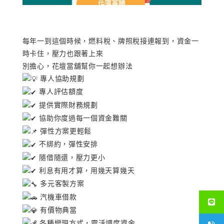
每年一到這個時候，
燃料稅、牌照稅接連報到，
資金一
時卡住，壓力也跟著上來
別擔心，花壇當舖幫你一起想辦法
專人協助規劃
專人評估額度
提供實際財務規劃
協助你度過每一個資金難關
彈性方案更輕鬆
不綁約，彈性安排
隨借隨還，壓力更小
利息有用才算，用幾天算幾天
多元客製方案
汽機車借款
有價物典當
各種變現方式，靈活調度資金