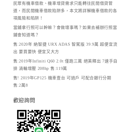
民眾有機車借款、機車增貸需求只能轉往民間借貸管
道，而民間機車借款陷阱多，本文將詳解機車借款的各
項風險和陷阱！
當鋪拿行照可以幹嘛？會做壞事嗎？如果去補辦行照當
鋪會知道嗎？
售:2020年 納智捷 URX ADAS 智駕版 39.9萬 超便宜流
出 要買要快 便宜又大方
售:2019年Infiniti Q60 2.0t 僅跑三萬 絕美釋出 7速手自
排 渦輪增壓 208hp 售:119萬
售! 2019年GP125 機車壹台 可過戶 可配合銀行分期
售:2萬8
歡迎詢問