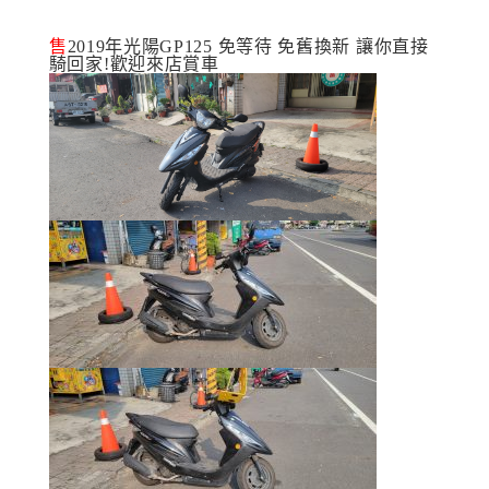
售
2019年光陽GP125 免等待 免舊換新 讓你直接
騎回家!歡迎來店賞車