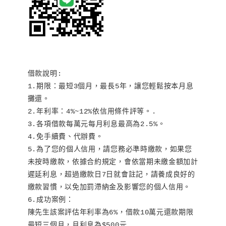
借款說明:

1.期限：最短3個月，最長5年，讓您輕鬆按本月息
攤還。

2.年利率：4%~12%依信用條件評等。.

3.各項借款每萬元每月利息最高為2.5%。

4.免手續費、代辦費。

5.為了您的個人信用，請您務必準時繳款，如果您
未按時繳款，依據合約規定，會依當期未繳金額加計
遲延利息，超過繳款日7日就會註記，請養成良好的
繳款習慣，以免加罰滯納金及影響您的個人信用。

6.成功案例：

陳先生該案評估年利率為6%，借款10萬元還款期限
最短三個月，月利息為$500元
